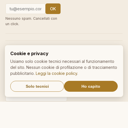
OK
Nessuno spam. Cancellati con
un click.
IL NOSTRO NETWORK
Cookie e privacy
CalcioMercato.in
DictionnaireMedical.com
Usiamo solo cookie tecnici necessari al funzionamento
del sito. Nessun cookie di profilazione o di tracciamento
DizionarioItaliano.net
DizionarioSinonimi.com
pubblicitario.
Leggi la cookie policy
.
MedicalVocabulary.org
RicetteCucina.biz
Solo tecnici
Ho capito
VocabolarioMedico.com
Avviso legale ai sensi della legge n. 62 del 07.03.2001