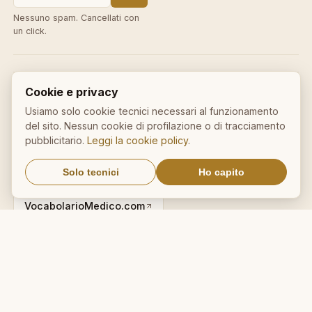
Nessuno spam. Cancellati con
un click.
Cookie e privacy
IL NOSTRO NETWORK
Usiamo solo cookie tecnici necessari al funzionamento
CalcioMercato.in
DictionnaireMedical.com
del sito. Nessun cookie di profilazione o di tracciamento
pubblicitario.
Leggi la cookie policy
.
DizionarioItaliano.net
DizionarioSinonimi.com
Solo tecnici
Ho capito
MedicalVocabulary.org
RicetteCucina.biz
VocabolarioMedico.com
Avviso legale ai sensi della legge n. 62 del 07.03.2001
© 2026 AforismiFamosi.com — tutti i diritti riservati.
Privacy
·