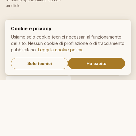
un click.
Cookie e privacy
IL NOSTRO NETWORK
Usiamo solo cookie tecnici necessari al funzionamento
del sito. Nessun cookie di profilazione o di tracciamento
CalcioMercato.in
DictionnaireMedical.com
pubblicitario.
Leggi la cookie policy
.
DizionarioItaliano.net
DizionarioSinonimi.com
Solo tecnici
Ho capito
MedicalVocabulary.org
RicetteCucina.biz
VocabolarioMedico.com
Avviso legale ai sensi della legge n. 62 del 07.03.2001
© 2026 AforismiFamosi.com — tutti i diritti riservati.
Privacy
·
Cookie
·
Contatti