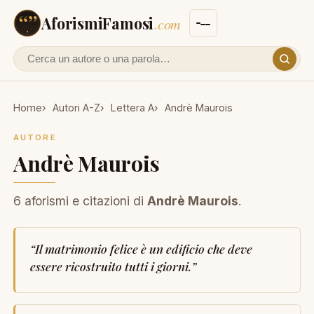
AforismiFamosi
.com
Cerca un autore o un aforisma
Home
Autori A-Z
Lettera A
Andrè Maurois
AUTORE
Andrè Maurois
6 aforismi e citazioni di
Andrè Maurois
.
“
Il matrimonio felice è un edificio che deve
essere ricostruito tutti i giorni.
”