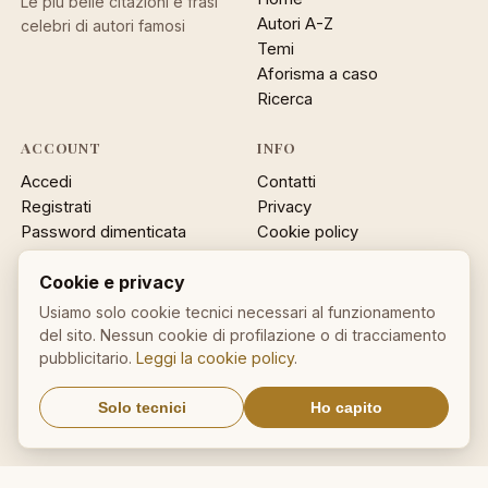
Le più belle citazioni e frasi
Autori A-Z
celebri di autori famosi
Temi
Aforisma a caso
Ricerca
ACCOUNT
INFO
Accedi
Contatti
Registrati
Privacy
Password dimenticata
Cookie policy
Sitemap
Cookie e privacy
NEWSLETTER
Usiamo solo cookie tecnici necessari al funzionamento
del sito. Nessun cookie di profilazione o di tracciamento
Un aforisma nella tua email
pubblicitario.
Leggi la cookie policy
.
OK
Solo tecnici
Ho capito
Nessuno spam. Cancellati con
un click.