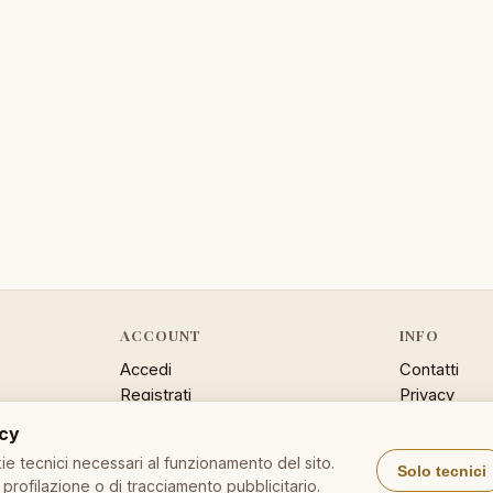
ACCOUNT
INFO
Accedi
Contatti
Registrati
Privacy
Password dimenticata
Cookie poli
acy
Sitemap
e tecnici necessari al funzionamento del sito.
Solo tecnici
profilazione o di tracciamento pubblicitario.