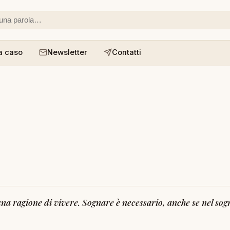
 o un aforisma
a caso
Newsletter
Contatti
a ragione di vivere. Sognare è necessario, anche se nel sogn