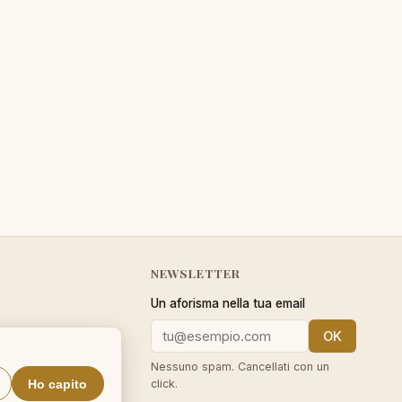
NEWSLETTER
Un aforisma nella tua email
OK
cy
Nessuno spam. Cancellati con un
Ho capito
click.