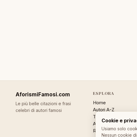
ESPLORA
AforismiFamosi
.com
Home
Le più belle citazioni e frasi
Autori A-Z
celebri di autori famosi
Temi
Cookie e priv
Aforisma a caso
Usiamo solo cooki
Ricerca
Nessun cookie di 