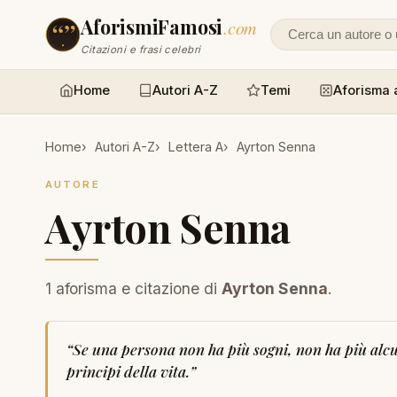
AforismiFamosi
.com
Cerca un autore
Citazioni e frasi celebri
Home
Autori A-Z
Temi
Aforisma 
Home
Autori A-Z
Lettera A
Ayrton Senna
AUTORE
Ayrton Senna
1 aforisma e citazione di
Ayrton Senna
.
“
Se una persona non ha più sogni, non ha più alcun
principi della vita.
”