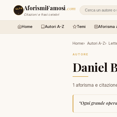
AforismiFamosi
.com
Cerca un autore
Citazioni e frasi celebri
Home
Autori A-Z
Temi
Aforisma 
Home
Autori A-Z
Lett
AUTORE
Daniel 
1 aforisma e citazion
“
Ogni grande opera 