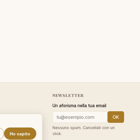
NEWSLETTER
Un aforisma nella tua email
OK
cy
Nessuno spam. Cancellati con un
Ho capito
click.