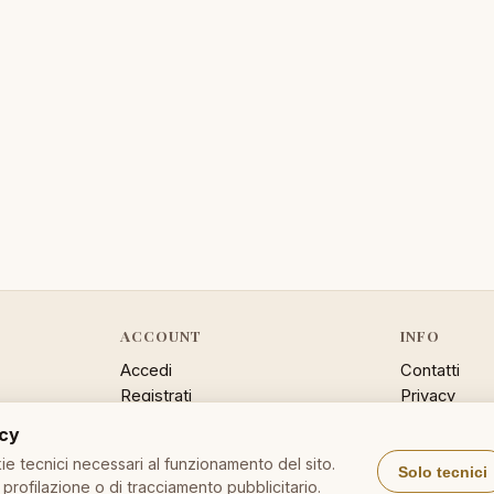
ACCOUNT
INFO
Accedi
Contatti
Registrati
Privacy
Password dimenticata
Cookie poli
acy
Sitemap
e tecnici necessari al funzionamento del sito.
Solo tecnici
profilazione o di tracciamento pubblicitario.