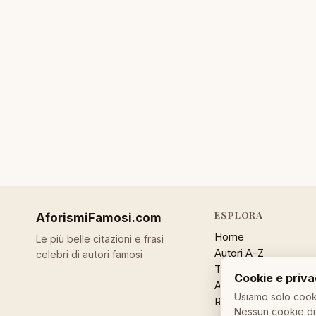
ESPLORA
AforismiFamosi
.com
Home
Le più belle citazioni e frasi
Autori A-Z
celebri di autori famosi
Temi
Cookie e priv
Aforisma a caso
Usiamo solo cooki
Ricerca
Nessun cookie di 