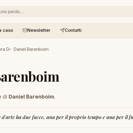
 o un aforisma
a caso
Newsletter
Contatti
era D
Daniel Barenboim
Barenboim
e di
Daniel Barenboim
.
d'arte ha due facce, una per il proprio tempo e una per il fu