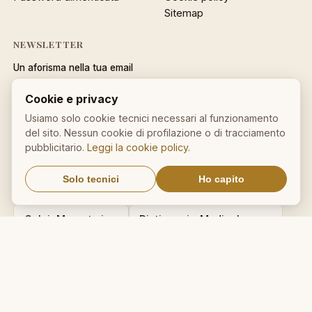
Sitemap
NEWSLETTER
Un aforisma nella tua email
OK
Cookie e privacy
Nessuno spam. Cancellati con
Usiamo solo cookie tecnici necessari al funzionamento
un click.
del sito. Nessun cookie di profilazione o di tracciamento
pubblicitario.
Leggi la cookie policy
.
Solo tecnici
Ho capito
IL NOSTRO NETWORK
CalcioMercato.in
DictionnaireMedical.com
DizionarioItaliano.net
DizionarioSinonimi.com
MedicalVocabulary.org
RicetteCucina.biz
VocabolarioMedico.com