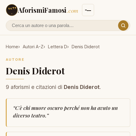
AforismiFamosi
.com
Cerca un autore o un aforisma
Home
Autori A-Z
Lettera D
Denis Diderot
AUTORE
Denis Diderot
9 aforismi e citazioni di
Denis Diderot
.
“
C'è chi muore oscuro perché non ha avuto un
diverso teatro.
”