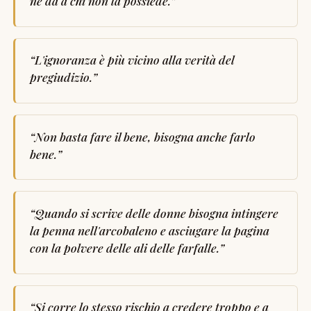
ne da a chi non la possiede.
”
“
L'ignoranza è più vicino alla verità del
pregiudizio.
”
“
Non basta fare il bene, bisogna anche farlo
bene.
”
“
Quando si scrive delle donne bisogna intingere
la penna nell'arcobaleno e asciugare la pagina
con la polvere delle ali delle farfalle.
”
“
Si corre lo stesso rischio a credere troppo e a