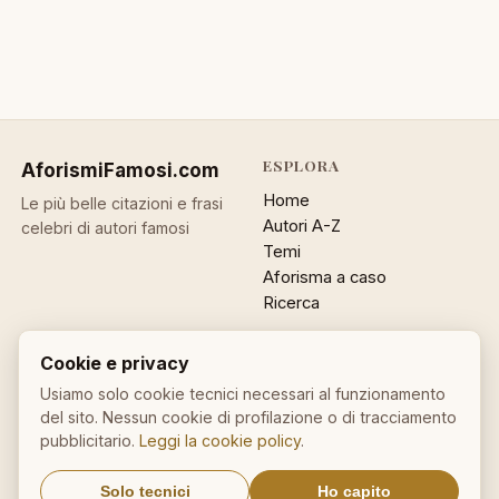
ESPLORA
AforismiFamosi
.com
Home
Le più belle citazioni e frasi
Autori A-Z
celebri di autori famosi
Temi
Aforisma a caso
Ricerca
ACCOUNT
INFO
Cookie e privacy
Accedi
Contatti
Usiamo solo cookie tecnici necessari al funzionamento
Registrati
Privacy
del sito. Nessun cookie di profilazione o di tracciamento
Password dimenticata
Cookie policy
pubblicitario.
Leggi la cookie policy
.
Sitemap
Solo tecnici
Ho capito