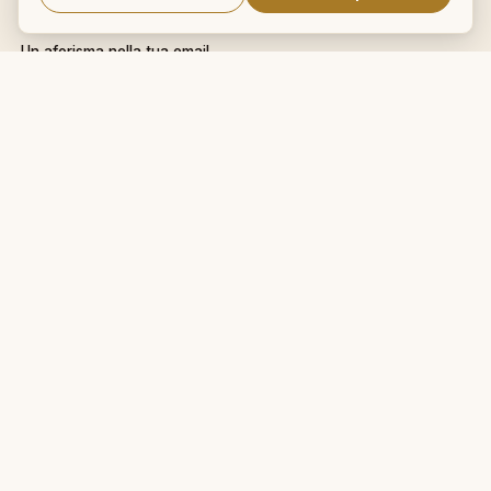
NEWSLETTER
Un aforisma nella tua email
OK
Nessuno spam. Cancellati con
un click.
IL NOSTRO NETWORK
CalcioMercato.in
DictionnaireMedical.com
DizionarioItaliano.net
DizionarioSinonimi.com
MedicalVocabulary.org
RicetteCucina.biz
VocabolarioMedico.com