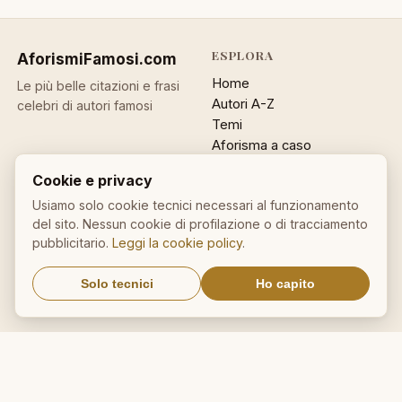
ESPLORA
AforismiFamosi
.com
Home
Le più belle citazioni e frasi
Autori A-Z
celebri di autori famosi
Temi
Aforisma a caso
Ricerca
Cookie e privacy
ACCOUNT
INFO
Usiamo solo cookie tecnici necessari al funzionamento
del sito. Nessun cookie di profilazione o di tracciamento
Accedi
Contatti
pubblicitario.
Leggi la cookie policy
.
Registrati
Privacy
Password dimenticata
Cookie policy
Solo tecnici
Ho capito
Sitemap
NEWSLETTER
Un aforisma nella tua email
OK