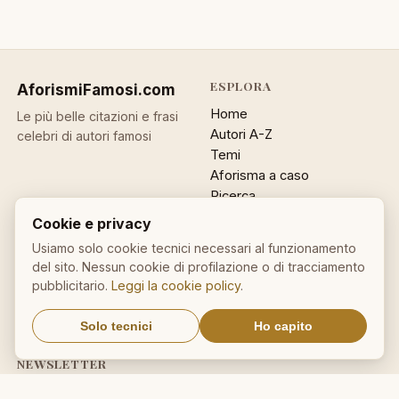
ESPLORA
AforismiFamosi
.com
Home
Le più belle citazioni e frasi
Autori A-Z
celebri di autori famosi
Temi
Aforisma a caso
Ricerca
Cookie e privacy
ACCOUNT
INFO
Usiamo solo cookie tecnici necessari al funzionamento
Accedi
Contatti
del sito. Nessun cookie di profilazione o di tracciamento
Registrati
Privacy
pubblicitario.
Leggi la cookie policy
.
Password dimenticata
Cookie policy
Sitemap
Solo tecnici
Ho capito
NEWSLETTER
Un aforisma nella tua email