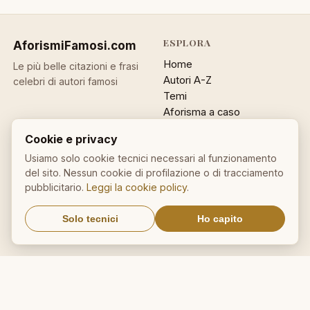
ESPLORA
AforismiFamosi
.com
Home
Le più belle citazioni e frasi
Autori A-Z
celebri di autori famosi
Temi
Aforisma a caso
Ricerca
Cookie e privacy
ACCOUNT
INFO
Usiamo solo cookie tecnici necessari al funzionamento
del sito. Nessun cookie di profilazione o di tracciamento
Accedi
Contatti
pubblicitario.
Leggi la cookie policy
.
Registrati
Privacy
Password dimenticata
Cookie policy
Solo tecnici
Ho capito
Sitemap
NEWSLETTER
Un aforisma nella tua email
OK