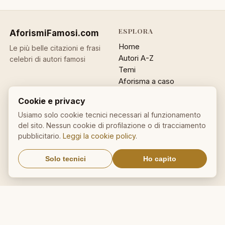
ESPLORA
AforismiFamosi
.com
Home
Le più belle citazioni e frasi
Autori A-Z
celebri di autori famosi
Temi
Aforisma a caso
Ricerca
Cookie e privacy
ACCOUNT
INFO
Usiamo solo cookie tecnici necessari al funzionamento
del sito. Nessun cookie di profilazione o di tracciamento
Accedi
Contatti
pubblicitario.
Leggi la cookie policy
.
Registrati
Privacy
Password dimenticata
Cookie policy
Solo tecnici
Ho capito
Sitemap
NEWSLETTER
Un aforisma nella tua email
OK