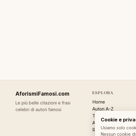
ESPLORA
AforismiFamosi
.com
Home
Le più belle citazioni e frasi
Autori A-Z
celebri di autori famosi
Temi
Cookie e priv
Aforisma a caso
Usiamo solo cooki
Ricerca
Nessun cookie di 