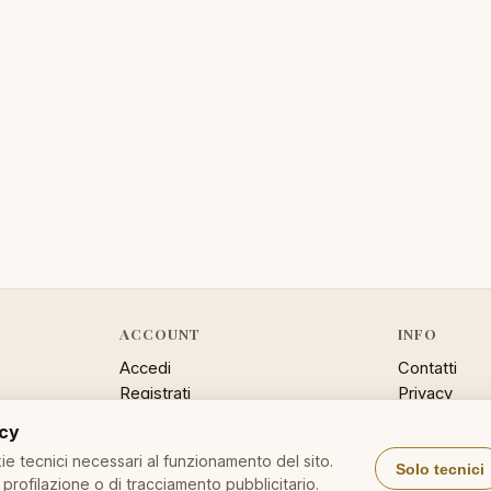
ACCOUNT
INFO
Accedi
Contatti
Registrati
Privacy
Password dimenticata
Cookie poli
acy
Sitemap
e tecnici necessari al funzionamento del sito.
Solo tecnici
profilazione o di tracciamento pubblicitario.