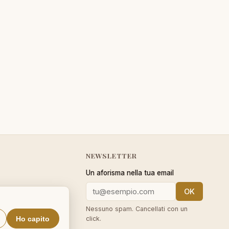
NEWSLETTER
Un aforisma nella tua email
OK
cy
Nessuno spam. Cancellati con un
Ho capito
click.