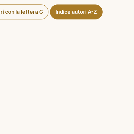
ori con la lettera G
Indice autori A-Z