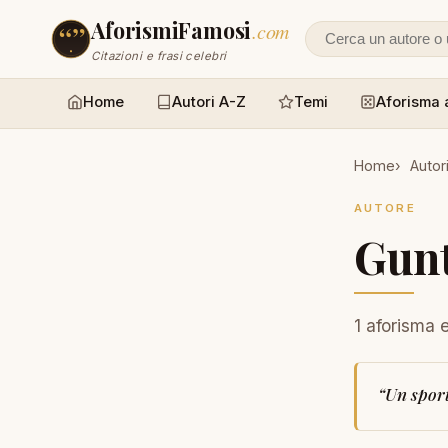
AforismiFamosi
.com
Cerca un autore
Citazioni e frasi celebri
Home
Autori A-Z
Temi
Aforisma 
Home
Autor
AUTORE
Gun
1 aforisma 
“
Un sport