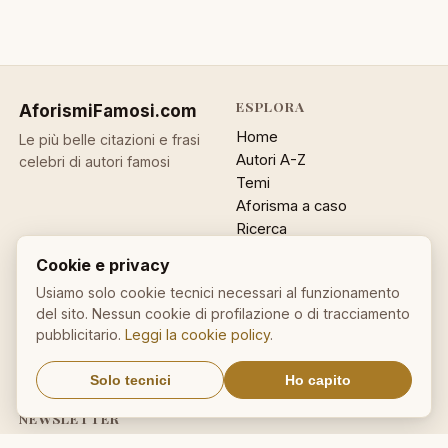
ESPLORA
AforismiFamosi
.com
Home
Le più belle citazioni e frasi
Autori A-Z
celebri di autori famosi
Temi
Aforisma a caso
Ricerca
Cookie e privacy
ACCOUNT
INFO
Usiamo solo cookie tecnici necessari al funzionamento
Accedi
Contatti
del sito. Nessun cookie di profilazione o di tracciamento
Registrati
Privacy
pubblicitario.
Leggi la cookie policy
.
Password dimenticata
Cookie policy
Sitemap
Solo tecnici
Ho capito
NEWSLETTER