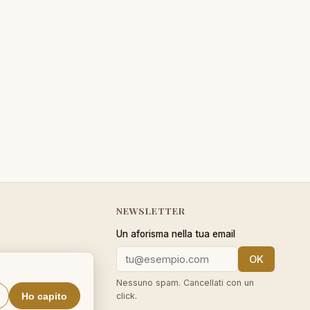
NEWSLETTER
Un aforisma nella tua email
OK
cy
Nessuno spam. Cancellati con un
Ho capito
click.