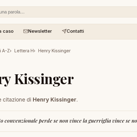
 o un aforisma
a caso
Newsletter
Contatti
i A-Z
Lettera H
Henry Kissinger
y Kissinger
e citazione di
Henry Kissinger
.
to convenzionale perde se non vince la guerriglia vince se n