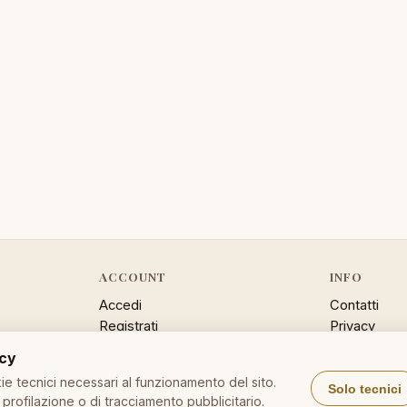
ACCOUNT
INFO
Accedi
Contatti
Registrati
Privacy
Password dimenticata
Cookie poli
acy
Sitemap
e tecnici necessari al funzionamento del sito.
Solo tecnici
profilazione o di tracciamento pubblicitario.