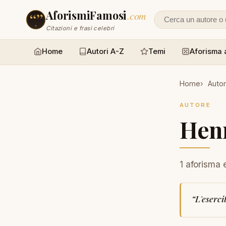
AforismiFamosi
.com
Cerca un autore
Citazioni e frasi celebri
Home
Autori A-Z
Temi
Aforisma 
Home
Autor
AUTORE
Henr
1 aforisma 
“
L'eserci