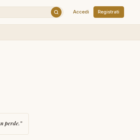
Accedi
Registrati
on perde.
”