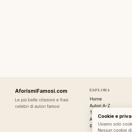
ESPLORA
AforismiFamosi
.com
Home
Le più belle citazioni e frasi
Autori A-Z
celebri di autori famosi
Temi
Cookie e priv
Aforisma a caso
Usiamo solo cooki
Ricerca
Nessun cookie di 