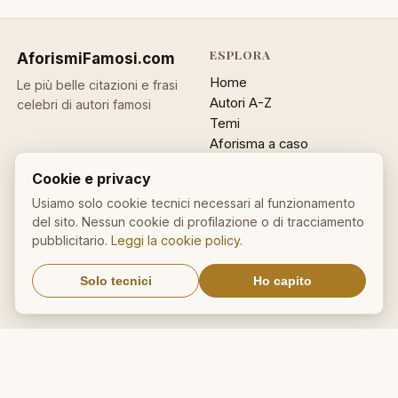
ESPLORA
AforismiFamosi
.com
Home
Le più belle citazioni e frasi
Autori A-Z
celebri di autori famosi
Temi
Aforisma a caso
Ricerca
Cookie e privacy
ACCOUNT
INFO
Usiamo solo cookie tecnici necessari al funzionamento
del sito. Nessun cookie di profilazione o di tracciamento
Accedi
Contatti
pubblicitario.
Leggi la cookie policy
.
Registrati
Privacy
Password dimenticata
Cookie policy
Solo tecnici
Ho capito
Sitemap
NEWSLETTER
Un aforisma nella tua email
OK