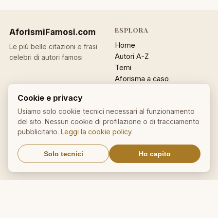
ESPLORA
AforismiFamosi
.com
Home
Le più belle citazioni e frasi
Autori A-Z
celebri di autori famosi
Temi
Aforisma a caso
Ricerca
Cookie e privacy
ACCOUNT
INFO
Usiamo solo cookie tecnici necessari al funzionamento
del sito. Nessun cookie di profilazione o di tracciamento
Accedi
Contatti
pubblicitario.
Leggi la cookie policy
.
Registrati
Privacy
Password dimenticata
Cookie policy
Solo tecnici
Ho capito
Sitemap
NEWSLETTER
Un aforisma nella tua email
OK