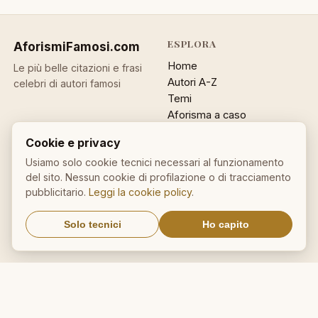
ESPLORA
AforismiFamosi
.com
Home
Le più belle citazioni e frasi
Autori A-Z
celebri di autori famosi
Temi
Aforisma a caso
Ricerca
Cookie e privacy
ACCOUNT
INFO
Usiamo solo cookie tecnici necessari al funzionamento
del sito. Nessun cookie di profilazione o di tracciamento
Accedi
Contatti
pubblicitario.
Leggi la cookie policy
.
Registrati
Privacy
Password dimenticata
Cookie policy
Solo tecnici
Ho capito
Sitemap
NEWSLETTER
Un aforisma nella tua email
OK