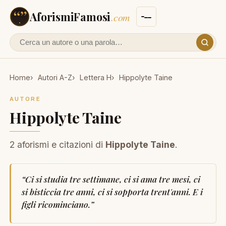
AforismiFamosi
.com
Cerca un autore o un aforisma
Home
Autori A-Z
Lettera H
Hippolyte Taine
AUTORE
Hippolyte Taine
2 aforismi e citazioni di
Hippolyte Taine
.
“
Ci si studia tre settimane, ci si ama tre mesi, ci
si bisticcia tre anni, ci si sopporta trent'anni. E i
figli ricominciano.
”