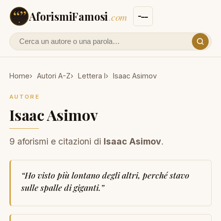
AforismiFamosi
.com
Cerca un autore o un aforisma
Home
Autori A-Z
Lettera I
Isaac Asimov
AUTORE
Isaac Asimov
9 aforismi e citazioni di
Isaac Asimov
.
“
Ho visto più lontano degli altri, perché stavo
sulle spalle di giganti.
”