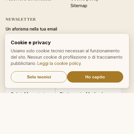
Sitemap
NEWSLETTER
Un aforisma nella tua email
OK
Cookie e privacy
Nessuno spam. Cancellati con
Usiamo solo cookie tecnici necessari al funzionamento
un click.
del sito. Nessun cookie di profilazione o di tracciamento
pubblicitario.
Leggi la cookie policy
.
Solo tecnici
Ho capito
IL NOSTRO NETWORK
CalcioMercato.in
DictionnaireMedical.com
DizionarioItaliano.net
DizionarioSinonimi.com
MedicalVocabulary.org
RicetteCucina.biz
VocabolarioMedico.com