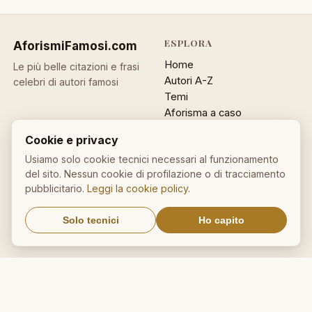
ESPLORA
AforismiFamosi
.com
Home
Le più belle citazioni e frasi
Autori A-Z
celebri di autori famosi
Temi
Aforisma a caso
Ricerca
Cookie e privacy
ACCOUNT
INFO
Usiamo solo cookie tecnici necessari al funzionamento
del sito. Nessun cookie di profilazione o di tracciamento
Accedi
Contatti
pubblicitario.
Leggi la cookie policy
.
Registrati
Privacy
Password dimenticata
Cookie policy
Solo tecnici
Ho capito
Sitemap
NEWSLETTER
Un aforisma nella tua email
OK