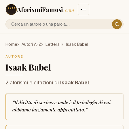
AforismiFamosi
.com
Cerca un autore o un aforisma
Home
Autori A-Z
Lettera I
Isaak Babel
AUTORE
Isaak Babel
2 aforismi e citazioni di
Isaak Babel
.
“
Il diritto di scrivere male è il privilegio di cui
abbiamo largamente approfittato.
”