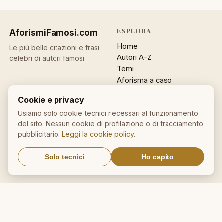
ESPLORA
AforismiFamosi
.com
Home
Le più belle citazioni e frasi
Autori A-Z
celebri di autori famosi
Temi
Aforisma a caso
Ricerca
Cookie e privacy
ACCOUNT
INFO
Usiamo solo cookie tecnici necessari al funzionamento
del sito. Nessun cookie di profilazione o di tracciamento
Accedi
Contatti
pubblicitario.
Leggi la cookie policy
.
Registrati
Privacy
Password dimenticata
Cookie policy
Solo tecnici
Ho capito
Sitemap
NEWSLETTER
Un aforisma nella tua email
OK