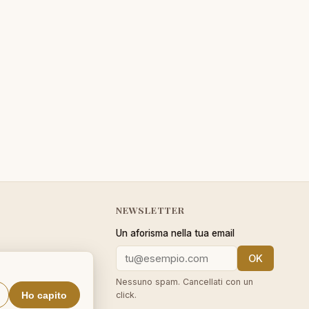
NEWSLETTER
Un aforisma nella tua email
OK
cy
Nessuno spam. Cancellati con un
Ho capito
click.