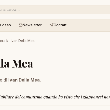
 o un aforisma
a caso
Newsletter
Contatti
era I
Ivan Della Mea
lla Mea
ne di
Ivan Della Mea
.
ubitare del comunismo quando ho visto che i giapponesi non