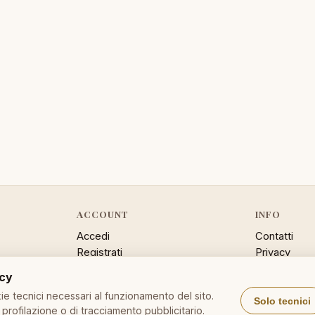
ACCOUNT
INFO
Accedi
Contatti
Registrati
Privacy
Password dimenticata
Cookie poli
acy
Sitemap
e tecnici necessari al funzionamento del sito.
Solo tecnici
profilazione o di tracciamento pubblicitario.