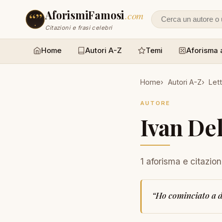
AforismiFamosi
.com
Cerca un autore
Citazioni e frasi celebri
Home
Autori A-Z
Temi
Aforisma 
Home
Autori A-Z
Lett
AUTORE
Ivan De
1 aforisma e citazio
“
Ho cominciato a d