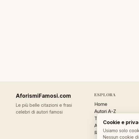
ESPLORA
AforismiFamosi
.com
Home
Le più belle citazioni e frasi
Autori A-Z
celebri di autori famosi
Temi
Cookie e priv
Aforisma a caso
Usiamo solo cooki
Ricerca
Nessun cookie di 