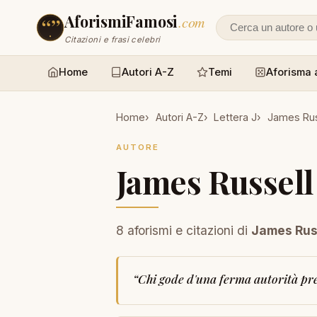
AforismiFamosi
.com
Cerca un autore
Citazioni e frasi celebri
Home
Autori A-Z
Temi
Aforisma 
Home
Autori A-Z
Lettera J
James Rus
AUTORE
James Russell
8 aforismi e citazioni di
James Russ
“
Chi gode d'una ferma autorità pres