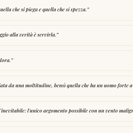
ella che si piega e quella che si spezza.
”
io alla verità è servirla.
”
dora.
”
iata da una moltitudine, bensì quella che ha un uomo forte a
'inevitabile: l'unico argomento possibile con un vento malign