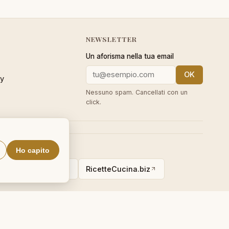
NEWSLETTER
Un aforisma nella tua email
OK
cy
Nessuno spam. Cancellati con un
click.
Ho capito
alVocabulary.org
RicetteCucina.biz