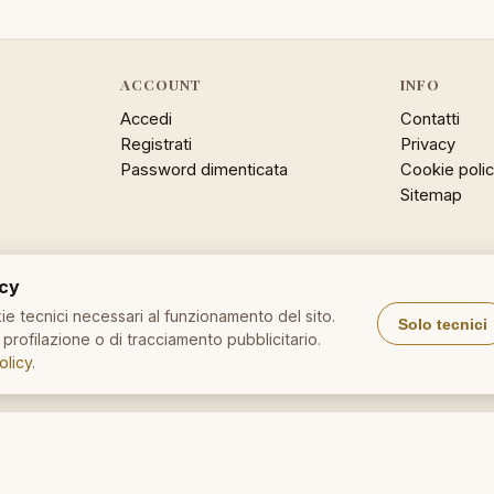
ACCOUNT
INFO
Accedi
Contatti
Registrati
Privacy
Password dimenticata
Cookie poli
Sitemap
acy
e tecnici necessari al funzionamento del sito.
Solo tecnici
profilazione o di tracciamento pubblicitario.
olicy
.
DizionarioItaliano.net
DizionarioSinonimi.com
Medic