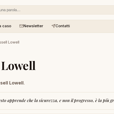
 o un aforisma
a caso
Newsletter
Contatti
sell Lowell
 Lowell
ell Lowell
.
to apprende che la sicurezza, e non il progresso, è la più gr