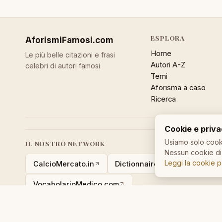
ESPLORA
AforismiFamosi
.com
Home
Le più belle citazioni e frasi
Autori A-Z
celebri di autori famosi
Temi
Aforisma a caso
Ricerca
Cookie e priv
Usiamo solo cooki
IL NOSTRO NETWORK
Nessun cookie di 
Leggi la cookie p
CalcioMercato.in
DictionnaireMedical.com
VocabolarioMedico.com