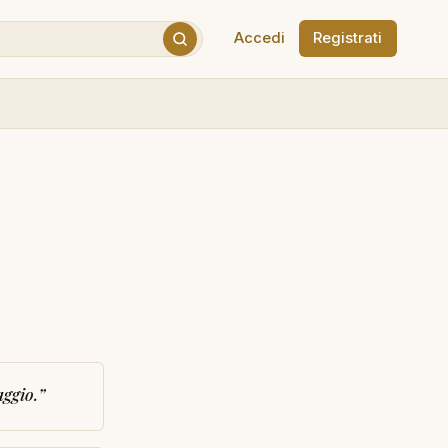
Accedi
Registrati
aggio.
”