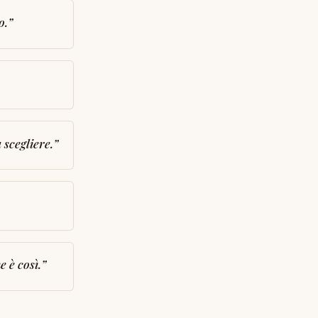
o.
”
 scegliere.
”
e è così.
”