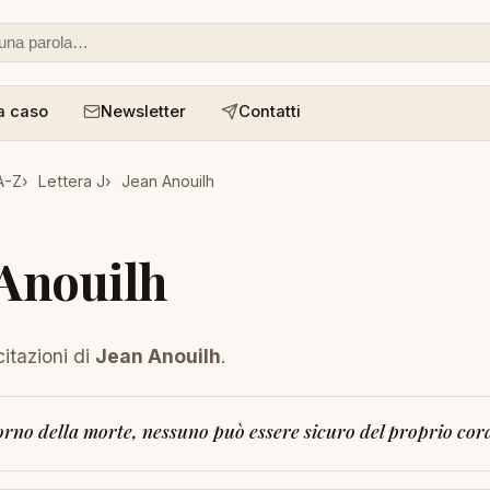
 o un aforisma
a caso
Newsletter
Contatti
A-Z
Lettera J
Jean Anouilh
 Anouilh
citazioni di
Jean Anouilh
.
iorno della morte, nessuno può essere sicuro del proprio cor