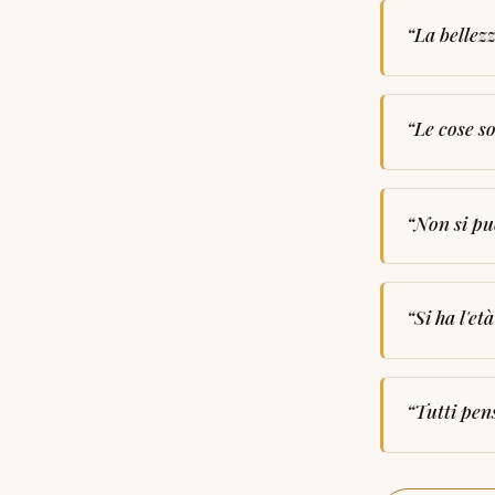
“
La bellez
“
Le cose so
“
Non si può
“
Si ha l'et
“
Tutti pens