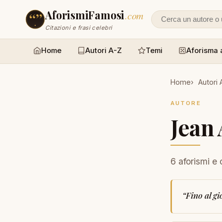
AforismiFamosi
.com
Cerca un autore
Citazioni e frasi celebri
Home
Autori A-Z
Temi
Aforisma 
Home
Autori 
AUTORE
Jean
6 aforismi e 
“
Fino al g