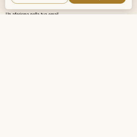
NEWSLETTER
Un aforisma nella tua email
OK
Nessuno spam. Cancellati con
un click.
IL NOSTRO NETWORK
CalcioMercato.in
DictionnaireMedical.com
DizionarioItaliano.net
DizionarioSinonimi.com
MedicalVocabulary.org
RicetteCucina.biz
VocabolarioMedico.com