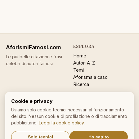
ESPLORA
AforismiFamosi
.com
Home
Le più belle citazioni e frasi
Autori A-Z
celebri di autori famosi
Temi
Aforisma a caso
Ricerca
ACCOUNT
INFO
Cookie e privacy
Accedi
Contatti
Usiamo solo cookie tecnici necessari al funzionamento
Registrati
Privacy
del sito. Nessun cookie di profilazione o di tracciamento
Password dimenticata
Cookie policy
pubblicitario.
Leggi la cookie policy
.
Sitemap
Solo tecnici
Ho capito