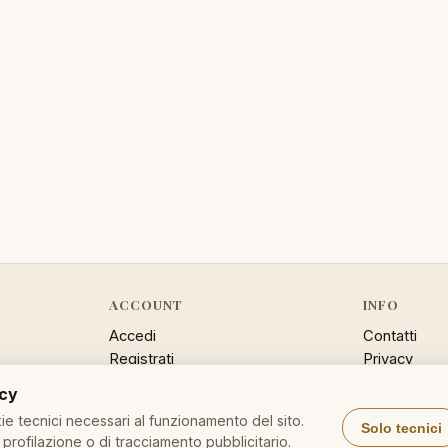
ACCOUNT
INFO
Accedi
Contatti
Registrati
Privacy
Password dimenticata
Cookie poli
acy
Sitemap
e tecnici necessari al funzionamento del sito.
Solo tecnici
profilazione o di tracciamento pubblicitario.