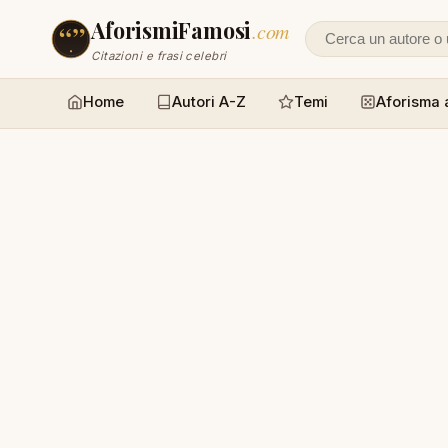
AforismiFamosi
.com
Cerca un autore
Citazioni e frasi celebri
Home
Autori A-Z
Temi
Aforisma 