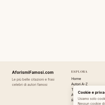
ESPLORA
AforismiFamosi
.com
Home
Le più belle citazioni e frasi
Autori A-Z
celebri di autori famosi
Temi
Cookie e priv
Aforisma a caso
Usiamo solo cooki
Ricerca
Nessun cookie di 