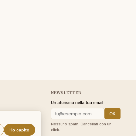
NEWSLETTER
Un aforisma nella tua email
OK
cy
Nessuno spam. Cancellati con un
Ho capito
click.