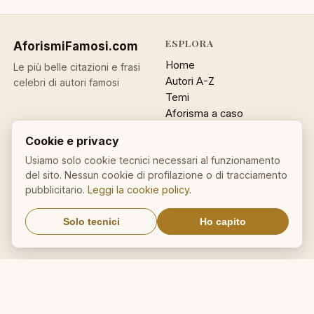
ESPLORA
AforismiFamosi
.com
Home
Le più belle citazioni e frasi
Autori A-Z
celebri di autori famosi
Temi
Aforisma a caso
Ricerca
Cookie e privacy
ACCOUNT
INFO
Usiamo solo cookie tecnici necessari al funzionamento
del sito. Nessun cookie di profilazione o di tracciamento
Accedi
Contatti
pubblicitario.
Leggi la cookie policy
.
Registrati
Privacy
Password dimenticata
Cookie policy
Solo tecnici
Ho capito
Sitemap
NEWSLETTER
Un aforisma nella tua email
OK