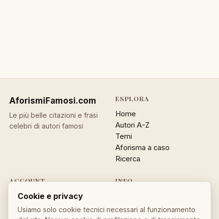
ESPLORA
AforismiFamosi
.com
Home
Le più belle citazioni e frasi
Autori A-Z
celebri di autori famosi
Temi
Aforisma a caso
Ricerca
ACCOUNT
INFO
Accedi
Contatti
Cookie e privacy
Registrati
Privacy
Usiamo solo cookie tecnici necessari al funzionamento
Password dimenticata
Cookie policy