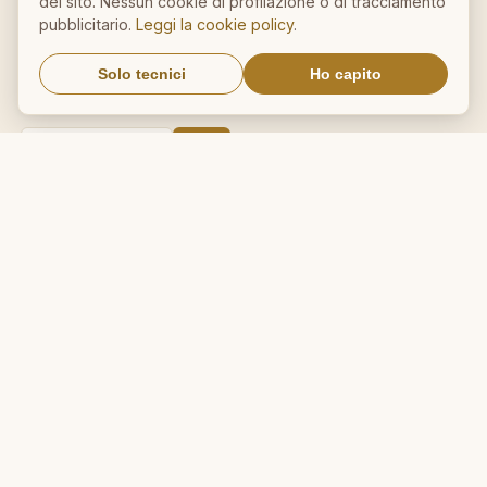
del sito. Nessun cookie di profilazione o di tracciamento
Sitemap
pubblicitario.
Leggi la cookie policy
.
NEWSLETTER
Solo tecnici
Ho capito
Un aforisma nella tua email
OK
Nessuno spam. Cancellati con
un click.
IL NOSTRO NETWORK
CalcioMercato.in
DictionnaireMedical.com
DizionarioItaliano.net
DizionarioSinonimi.com
MedicalVocabulary.org
RicetteCucina.biz
VocabolarioMedico.com