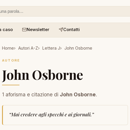
 o un aforisma
a caso
Newsletter
Contatti
Home
Autori A-Z
Lettera J
John Osborne
AUTORE
John Osborne
1 aforisma e citazione di
John Osborne
.
“
Mai credere agli specchi e ai giornali.
”