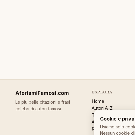
ESPLORA
AforismiFamosi
.com
Home
Le più belle citazioni e frasi
Autori A-Z
celebri di autori famosi
Temi
Cookie e priv
Aforisma a caso
Usiamo solo cooki
Ricerca
Nessun cookie di 