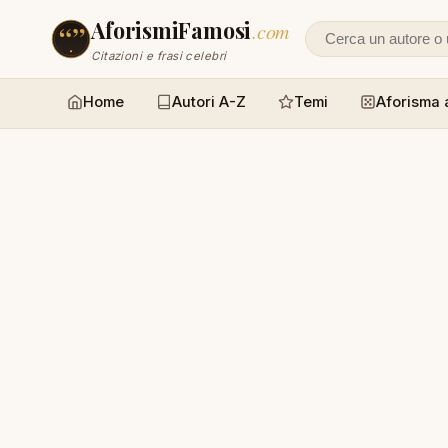
AforismiFamosi
.com
Cerca un autore
Citazioni e frasi celebri
Home
Autori A-Z
Temi
Aforisma 