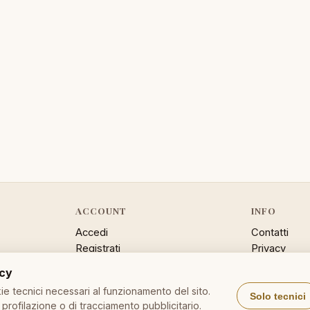
ACCOUNT
INFO
Accedi
Contatti
Registrati
Privacy
Password dimenticata
Cookie poli
acy
Sitemap
e tecnici necessari al funzionamento del sito.
Solo tecnici
profilazione o di tracciamento pubblicitario.