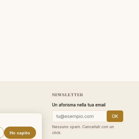
NEWSLETTER
Un aforisma nella tua email
OK
cy
Nessuno spam. Cancellati con un
Ho capito
click.