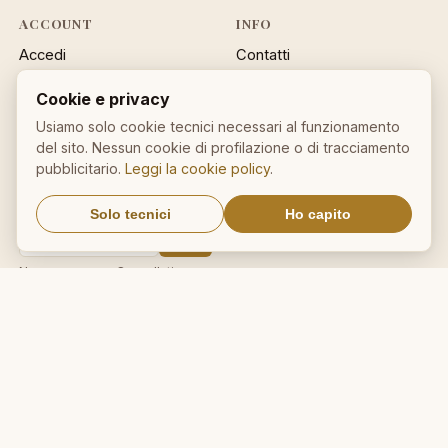
ACCOUNT
INFO
Accedi
Contatti
Registrati
Privacy
Cookie e privacy
Password dimenticata
Cookie policy
Sitemap
Usiamo solo cookie tecnici necessari al funzionamento
del sito. Nessun cookie di profilazione o di tracciamento
NEWSLETTER
pubblicitario.
Leggi la cookie policy
.
Un aforisma nella tua email
Solo tecnici
Ho capito
OK
Nessuno spam. Cancellati con
un click.
IL NOSTRO NETWORK
CalcioMercato.in
DictionnaireMedical.com