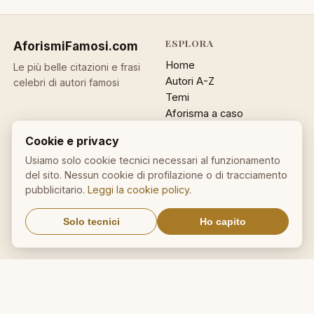
ESPLORA
AforismiFamosi
.com
Home
Le più belle citazioni e frasi
Autori A-Z
celebri di autori famosi
Temi
Aforisma a caso
Ricerca
Cookie e privacy
ACCOUNT
INFO
Usiamo solo cookie tecnici necessari al funzionamento
del sito. Nessun cookie di profilazione o di tracciamento
Accedi
Contatti
pubblicitario.
Leggi la cookie policy
.
Registrati
Privacy
Password dimenticata
Cookie policy
Solo tecnici
Ho capito
Sitemap
NEWSLETTER
Un aforisma nella tua email
OK