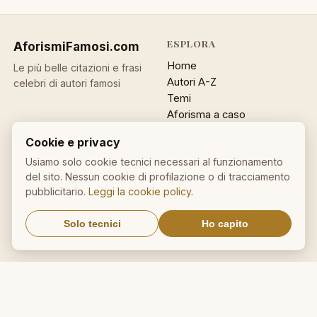
ESPLORA
AforismiFamosi
.com
Home
Le più belle citazioni e frasi
Autori A-Z
celebri di autori famosi
Temi
Aforisma a caso
Ricerca
Cookie e privacy
ACCOUNT
INFO
Usiamo solo cookie tecnici necessari al funzionamento
del sito. Nessun cookie di profilazione o di tracciamento
Accedi
Contatti
pubblicitario.
Leggi la cookie policy
.
Registrati
Privacy
Password dimenticata
Cookie policy
Solo tecnici
Ho capito
Sitemap
NEWSLETTER
Un aforisma nella tua email
OK