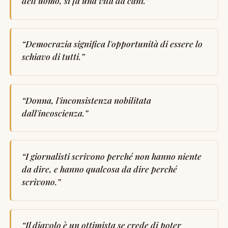
dell’uomo, si fa una vita da cani.
”
“
Democrazia significa l'opportunità di essere lo
schiavo di tutti.
”
“
Donna, l'inconsistenza nobilitata
dall'incoscienza.
”
“
I giornalisti scrivono perché non hanno niente
da dire, e hanno qualcosa da dire perché
scrivono.
”
“
Il diavolo è un ottimista se crede di poter