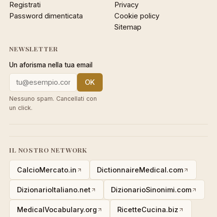
Registrati
Privacy
Password dimenticata
Cookie policy
Sitemap
NEWSLETTER
Un aforisma nella tua email
OK
Nessuno spam. Cancellati con
un click.
IL NOSTRO NETWORK
CalcioMercato.in
DictionnaireMedical.com
DizionarioItaliano.net
DizionarioSinonimi.com
MedicalVocabulary.org
RicetteCucina.biz