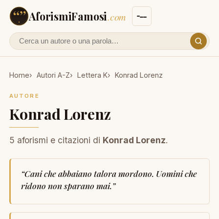
AforismiFamosi
.com
Cerca un autore o un aforisma
Home
Autori A-Z
Lettera K
Konrad Lorenz
AUTORE
Konrad Lorenz
5 aforismi e citazioni di
Konrad Lorenz
.
“
Cani che abbaiano talora mordono. Uomini che
ridono non sparano mai.
”