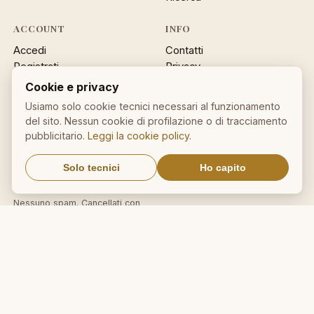
ACCOUNT
INFO
Accedi
Contatti
Registrati
Privacy
Password dimenticata
Cookie policy
Cookie e privacy
Sitemap
Usiamo solo cookie tecnici necessari al funzionamento
del sito. Nessun cookie di profilazione o di tracciamento
NEWSLETTER
pubblicitario.
Leggi la cookie policy
.
Un aforisma nella tua email
Solo tecnici
Ho capito
OK
Nessuno spam. Cancellati con
un click.
IL NOSTRO NETWORK
CalcioMercato.in
DictionnaireMedical.com