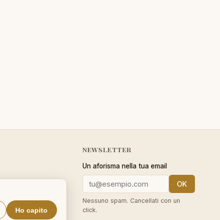
NEWSLETTER
Un aforisma nella tua email
OK
cy
Nessuno spam. Cancellati con un
Ho capito
click.