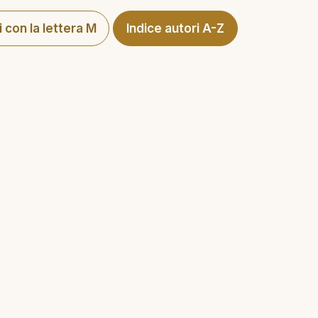
i con la lettera M
Indice autori A-Z