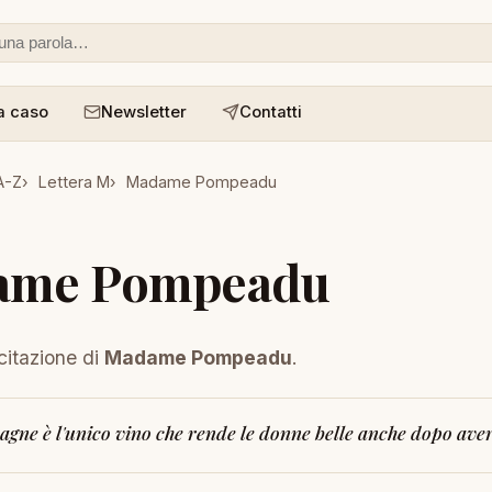
 o un aforisma
a caso
Newsletter
Contatti
A-Z
Lettera M
Madame Pompeadu
ame Pompeadu
citazione di
Madame Pompeadu
.
gne è l'unico vino che rende le donne belle anche dopo aver