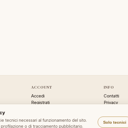
ACCOUNT
INFO
Accedi
Contatti
Registrati
Privacy
Password dimenticata
Cookie poli
acy
Sitemap
e tecnici necessari al funzionamento del sito.
Solo tecnici
profilazione o di tracciamento pubblicitario.