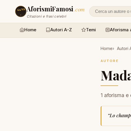
AforismiFamosi
.com
Cerca un autore
Citazioni e frasi celebri
Home
Autori A-Z
Temi
Aforisma 
Home
Autori 
AUTORE
Mad
1 aforisma e 
“
Lo champa