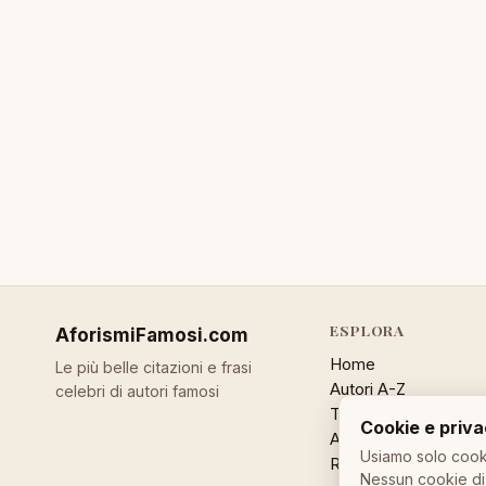
ESPLORA
AforismiFamosi
.com
Home
Le più belle citazioni e frasi
Autori A-Z
celebri di autori famosi
Temi
Cookie e priv
Aforisma a caso
Usiamo solo cooki
Ricerca
Nessun cookie di 