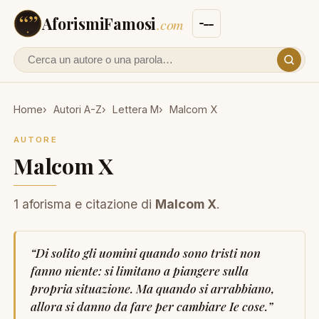
AforismiFamosi
.com
Cerca un autore o un aforisma
Home
Autori A-Z
Lettera M
Malcom X
AUTORE
Malcom X
1 aforisma e citazione di
Malcom X
.
“
Di solito gli uomini quando sono tristi non
fanno niente: si limitano a piangere sulla
propria situazione. Ma quando si arrabbiano,
allora si danno da fare per cambiare Ie cose.
”