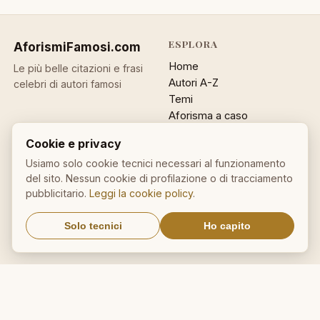
ESPLORA
AforismiFamosi
.com
Home
Le più belle citazioni e frasi
Autori A-Z
celebri di autori famosi
Temi
Aforisma a caso
Ricerca
Cookie e privacy
ACCOUNT
INFO
Usiamo solo cookie tecnici necessari al funzionamento
del sito. Nessun cookie di profilazione o di tracciamento
Accedi
Contatti
pubblicitario.
Leggi la cookie policy
.
Registrati
Privacy
Password dimenticata
Cookie policy
Solo tecnici
Ho capito
Sitemap
NEWSLETTER
Un aforisma nella tua email
OK