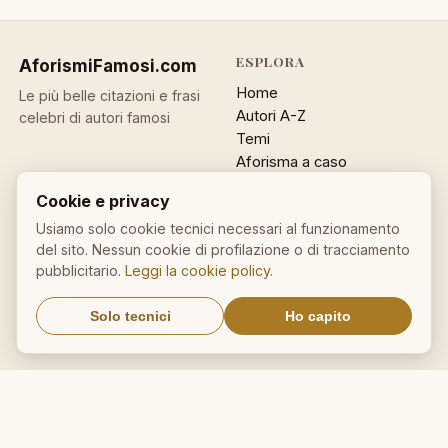
ESPLORA
AforismiFamosi
.com
Home
Le più belle citazioni e frasi
Autori A-Z
celebri di autori famosi
Temi
Aforisma a caso
Ricerca
Cookie e privacy
ACCOUNT
INFO
Usiamo solo cookie tecnici necessari al funzionamento
del sito. Nessun cookie di profilazione o di tracciamento
Accedi
Contatti
pubblicitario.
Leggi la cookie policy
.
Registrati
Privacy
Password dimenticata
Cookie policy
Solo tecnici
Ho capito
Sitemap
NEWSLETTER
Un aforisma nella tua email
OK