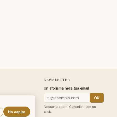
NEWSLETTER
Un aforisma nella tua email
OK
cy
Nessuno spam. Cancellati con un
Ho capito
click.