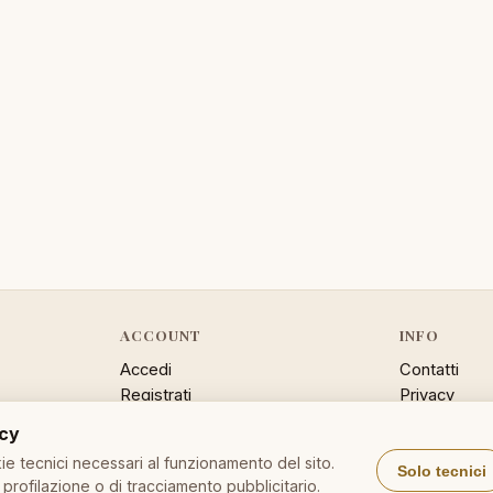
ACCOUNT
INFO
Accedi
Contatti
Registrati
Privacy
Password dimenticata
Cookie poli
acy
Sitemap
e tecnici necessari al funzionamento del sito.
Solo tecnici
profilazione o di tracciamento pubblicitario.