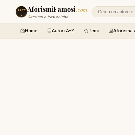
AforismiFamosi
.com
Cerca un autore
Citazioni e frasi celebri
Home
Autori A-Z
Temi
Aforisma 