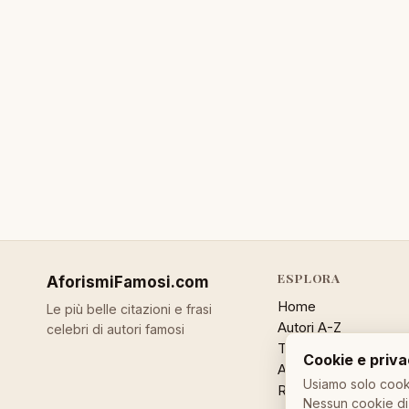
ESPLORA
AforismiFamosi
.com
Home
Le più belle citazioni e frasi
Autori A-Z
celebri di autori famosi
Temi
Cookie e priv
Aforisma a caso
Usiamo solo cooki
Ricerca
Nessun cookie di 