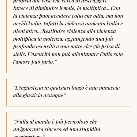
proprio alle cose che cerca di distruggere.
Invece di diminuire il male, lo moltiplica... Con
la violenza puoi uccidere colui che odia, ma non
uccidi l'odio. Infatti la violenza aumenta l'odio e
nient'altro... Restituire violenza alla violenza
moltiplica la violenza, aggiungendo una più
profonda oscurità a una notte ch'è già priva di
stelle. L'oscurità non può allontanare l'odio solo
l'amore può farlo.
”
“
L'ingiustizia in qualsiasi luogo è una minaccia
alla giustizia ovunque
”
“
Nulla al mondo è più pericoloso che
un'ignoranza sincera ed una stupidità
coscienziosa.
”