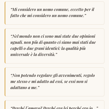
“
Mi considero un uomo comune, eccetto per il
fatto che mi considero un uomo comune.
”
“
Nel mondo non ci sono mai state due opinioni
uguali. non più di quanto ci siano mai stati due
capelli o due grani identici: la qualità più
universale è la diversità.
”
“
Non potendo regolare gli avvenimenti, regolo
me stesso e mi adatto ad essi, se essi non si
adattano a me.
”
“
Perché l´amavo? Perché era lei perché ero io…
”