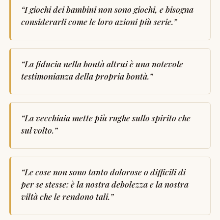
“
I giochi dei bambini non sono giochi, e bisogna
considerarli come le loro azioni più serie.
”
“
La fiducia nella bontà altrui è una notevole
testimonianza della propria bontà.
”
“
La vecchiaia mette più rughe sullo spirito che
sul volto.
”
“
Le cose non sono tanto dolorose o difficili di
per se stesse: è la nostra debolezza e la nostra
viltà che le rendono tali.
”