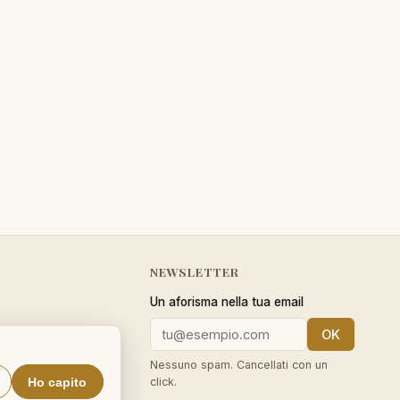
NEWSLETTER
Un aforisma nella tua email
OK
cy
Nessuno spam. Cancellati con un
Ho capito
click.