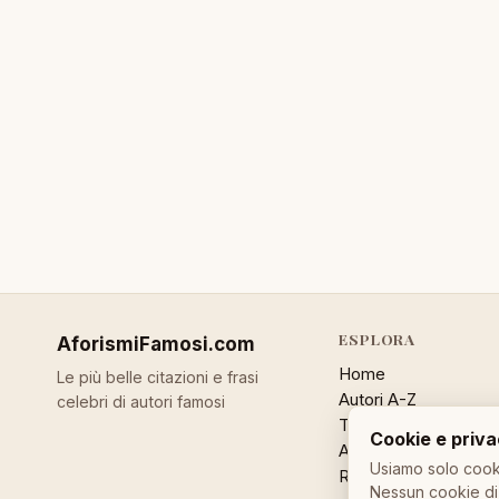
ESPLORA
AforismiFamosi
.com
Home
Le più belle citazioni e frasi
Autori A-Z
celebri di autori famosi
Temi
Cookie e priv
Aforisma a caso
Usiamo solo cooki
Ricerca
Nessun cookie di 