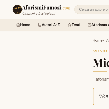
AforismiFamosi
.com
Cerca un autore
Citazioni e frasi celebri
Home
Autori A-Z
Temi
Aforisma 
Home
A
AUTORE
Mic
1 aforis
“
Non 