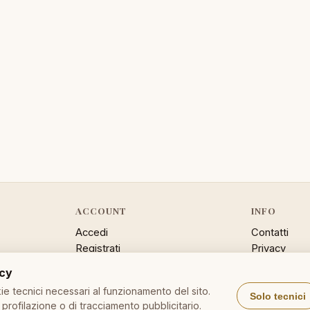
ACCOUNT
INFO
Accedi
Contatti
Registrati
Privacy
Password dimenticata
Cookie poli
acy
Sitemap
e tecnici necessari al funzionamento del sito.
Solo tecnici
profilazione o di tracciamento pubblicitario.