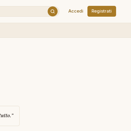
Accedi
Registrati
tutto.
”