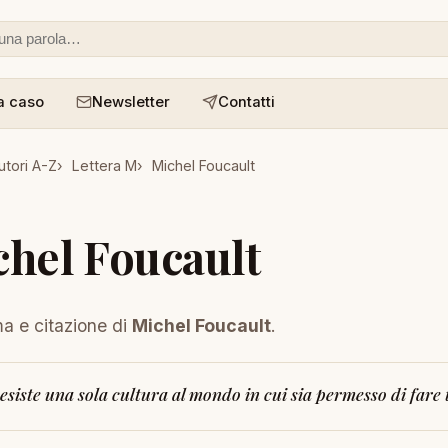
 o un aforisma
a caso
Newsletter
Contatti
utori A-Z
Lettera M
Michel Foucault
hel Foucault
ma e citazione di
Michel Foucault
.
esiste una sola cultura al mondo in cui sia permesso di fare 