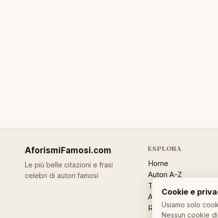
ESPLORA
AforismiFamosi
.com
Home
Le più belle citazioni e frasi
Autori A-Z
celebri di autori famosi
Temi
Cookie e priv
Aforisma a caso
Usiamo solo cooki
Ricerca
Nessun cookie di 