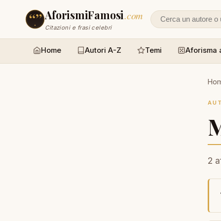
AforismiFamosi
.com
Cerca un autore
Citazioni e frasi celebri
Home
Autori A-Z
Temi
Aforisma 
Ho
AU
M
2 a