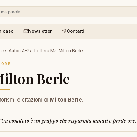
 o un aforisma
a caso
Newsletter
Contatti
me
Autori A-Z
Lettera M
Milton Berle
TORE
ilton Berle
forismi e citazioni di
Milton Berle
.
“
Un comitato è un gruppo che risparmia minuti e perde ore.