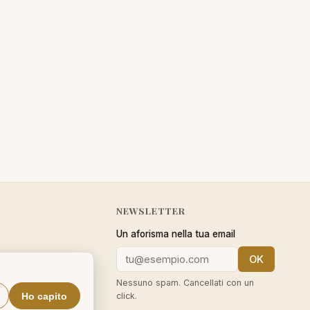
NEWSLETTER
Un aforisma nella tua email
OK
cy
Nessuno spam. Cancellati con un
Ho capito
click.