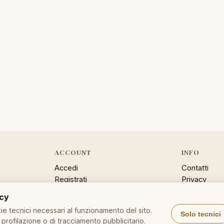
ACCOUNT
INFO
Accedi
Contatti
Registrati
Privacy
Password dimenticata
Cookie poli
acy
Sitemap
e tecnici necessari al funzionamento del sito.
Solo tecnici
profilazione o di tracciamento pubblicitario.