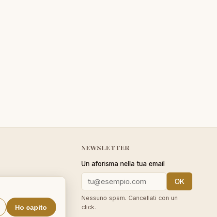
NEWSLETTER
Un aforisma nella tua email
OK
cy
Nessuno spam. Cancellati con un
Ho capito
click.