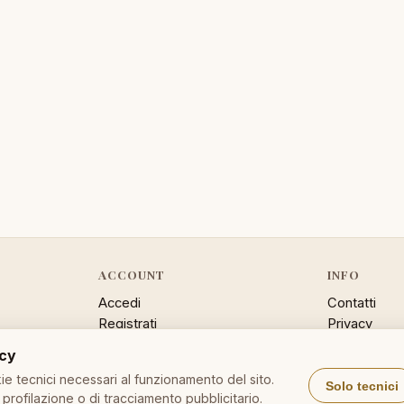
ACCOUNT
INFO
Accedi
Contatti
Registrati
Privacy
Password dimenticata
Cookie poli
acy
Sitemap
e tecnici necessari al funzionamento del sito.
Solo tecnici
profilazione o di tracciamento pubblicitario.