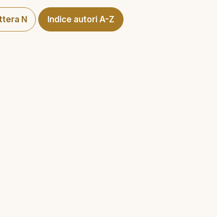
ettera N
Indice autori A-Z