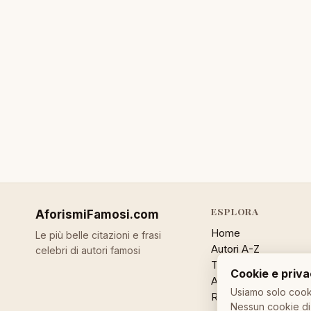
ESPLORA
AforismiFamosi
.com
Home
Le più belle citazioni e frasi
Autori A-Z
celebri di autori famosi
Temi
Cookie e priv
Aforisma a caso
Usiamo solo cooki
Ricerca
Nessun cookie di 