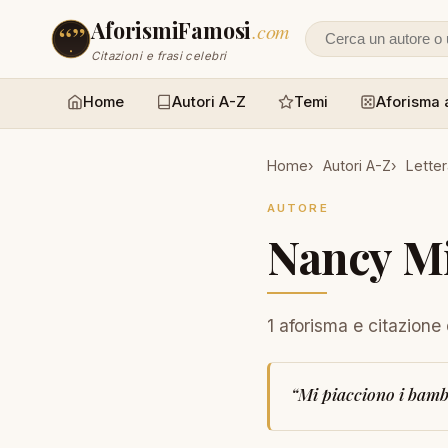
AforismiFamosi
.com
Cerca un autore
Citazioni e frasi celebri
Home
Autori A-Z
Temi
Aforisma 
Home
Autori A-Z
Letter
AUTORE
Nancy Mi
1 aforisma e citazione
“
Mi piacciono i bamb