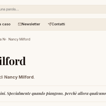
 o un aforisma
a caso
Newsletter
Contatti
a N
Nancy Milford
lford
 di
Nancy Milford
.
ini. Specialmente quando piangono, perchè allora qualcuno v