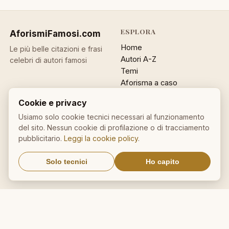
ESPLORA
AforismiFamosi
.com
Home
Le più belle citazioni e frasi
Autori A-Z
celebri di autori famosi
Temi
Aforisma a caso
Ricerca
Cookie e privacy
ACCOUNT
INFO
Usiamo solo cookie tecnici necessari al funzionamento
del sito. Nessun cookie di profilazione o di tracciamento
Accedi
Contatti
pubblicitario.
Leggi la cookie policy
.
Registrati
Privacy
Password dimenticata
Cookie policy
Solo tecnici
Ho capito
Sitemap
NEWSLETTER
Un aforisma nella tua email
OK