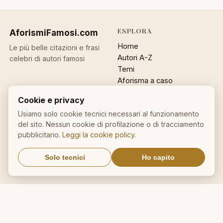
ESPLORA
AforismiFamosi
.com
Home
Le più belle citazioni e frasi
Autori A-Z
celebri di autori famosi
Temi
Aforisma a caso
Ricerca
Cookie e privacy
ACCOUNT
INFO
Usiamo solo cookie tecnici necessari al funzionamento
del sito. Nessun cookie di profilazione o di tracciamento
Accedi
Contatti
pubblicitario.
Leggi la cookie policy
.
Registrati
Privacy
Password dimenticata
Cookie policy
Solo tecnici
Ho capito
Sitemap
NEWSLETTER
Un aforisma nella tua email
OK