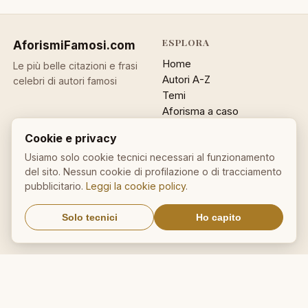
ESPLORA
AforismiFamosi
.com
Home
Le più belle citazioni e frasi
Autori A-Z
celebri di autori famosi
Temi
Aforisma a caso
Ricerca
Cookie e privacy
ACCOUNT
INFO
Usiamo solo cookie tecnici necessari al funzionamento
del sito. Nessun cookie di profilazione o di tracciamento
Accedi
Contatti
pubblicitario.
Leggi la cookie policy
.
Registrati
Privacy
Password dimenticata
Cookie policy
Solo tecnici
Ho capito
Sitemap
NEWSLETTER
Un aforisma nella tua email
OK