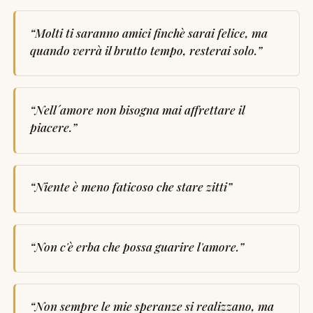
“
Molti ti saranno amici finchè sarai felice, ma
quando verrà il brutto tempo, resterai solo.
”
“
Nell´amore non bisogna mai affrettare il
piacere.
”
“
Niente è meno faticoso che stare zitti
”
“
Non c'è erba che possa guarire l'amore.
”
“
Non sempre le mie speranze si realizzano, ma