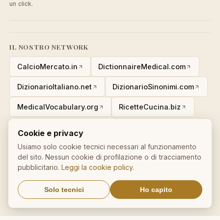
un click.
IL NOSTRO NETWORK
CalcioMercato.in
DictionnaireMedical.com
DizionarioItaliano.net
DizionarioSinonimi.com
MedicalVocabulary.org
RicetteCucina.biz
VocabolarioMedico.com
Cookie e privacy
Usiamo solo cookie tecnici necessari al funzionamento
del sito. Nessun cookie di profilazione o di tracciamento
pubblicitario.
Leggi la cookie policy
.
Avviso legale ai sensi della legge n. 62 del 07.03.2001
Solo tecnici
Ho capito
© 2026 AforismiFamosi.com — tutti i diritti riservati.
Privacy
·
Cookie
·
Contatti