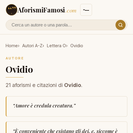
AforismiFamosi
.com
Cerca un autore o un aforisma
Home
Autori A-Z
Lettera O
Ovidio
AUTORE
Ovidio
21 aforismi e citazioni di
Ovidio
.
“
Amore è credula creatura.
”
“
È conveniente che esistano gli dei, e, siccome è