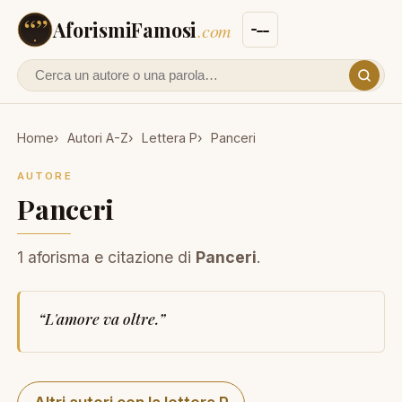
AforismiFamosi
.com
Cerca un autore o un aforisma
Home
Autori A-Z
Lettera P
Panceri
AUTORE
Panceri
1 aforisma e citazione di
Panceri
.
“
L'amore va oltre.
”