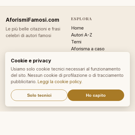
ESPLORA
AforismiFamosi
.com
Home
Le più belle citazioni e frasi
Autori A-Z
celebri di autori famosi
Temi
Aforisma a caso
Ricerca
Cookie e privacy
ACCOUNT
INFO
Usiamo solo cookie tecnici necessari al funzionamento
del sito. Nessun cookie di profilazione o di tracciamento
Accedi
Contatti
pubblicitario.
Leggi la cookie policy
.
Registrati
Privacy
Password dimenticata
Cookie policy
Solo tecnici
Ho capito
Sitemap
NEWSLETTER
Un aforisma nella tua email
OK