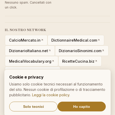
Nessuno spam. Cancellati con
un click.
IL NOSTRO NETWORK
CalcioMercato.in
DictionnaireMedical.com
DizionarioItaliano.net
DizionarioSinonimi.com
MedicalVocabulary.org
RicetteCucina.biz
VocabolarioMedico.com
Cookie e privacy
Usiamo solo cookie tecnici necessari al funzionamento
del sito. Nessun cookie di profilazione o di tracciamento
Avviso legale ai sensi della legge n. 62 del 07.03.2001
pubblicitario.
Leggi la cookie policy
.
© 2026 AforismiFamosi.com — tutti i diritti riservati.
Privacy
·
Solo tecnici
Ho capito
Cookie
·
Contatti