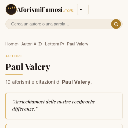
AforismiFamosi
.com
Cerca un autore o un aforisma
Home
Autori A-Z
Lettera P
Paul Valery
AUTORE
Paul Valery
19 aforismi e citazioni di
Paul Valery
.
“
Arricchiamoci delle nostre reciproche
differenze.
”