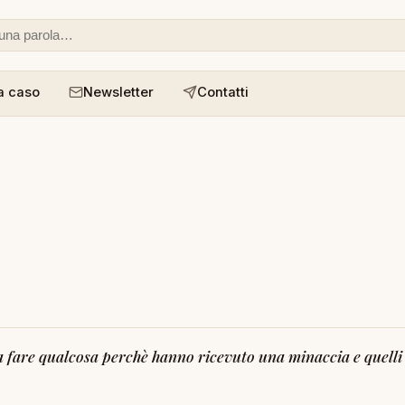
 o un aforisma
a caso
Newsletter
Contatti
o a fare qualcosa perchè hanno ricevuto una minaccia e quell