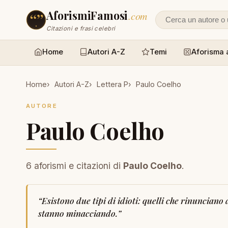
AforismiFamosi
.com
Cerca un autore
Citazioni e frasi celebri
Home
Autori A-Z
Temi
Aforisma 
Home
Autori A-Z
Lettera P
Paulo Coelho
AUTORE
Paulo Coelho
6 aforismi e citazioni di
Paulo Coelho
.
“
Esistono due tipi di idioti: quelli che rinuncian
stanno minacciando.
”