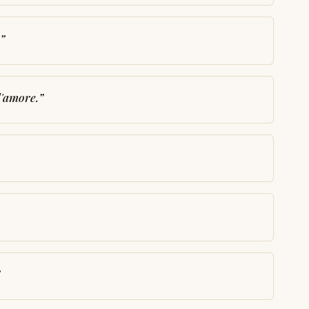
”
l'amore.
”